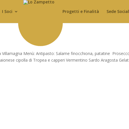
I Soci
Progetti e Finalità
Sede Socia
a Villamagna Menù: Antipasto: Salame finocchiona, patatine Prosecc
aionese cipolla di Tropea e capperi Vermentino Sardo Aragosta Gelat